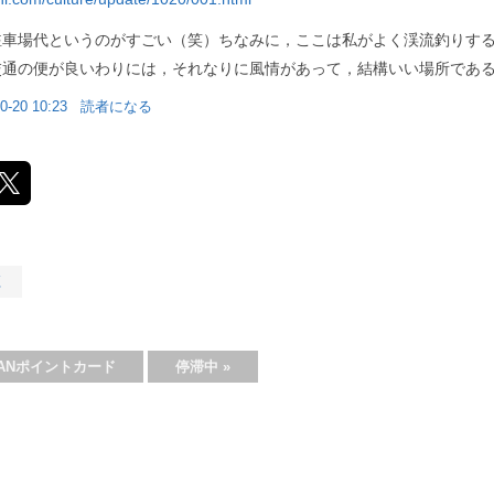
駐車場代というのがすごい（笑）ちなみに，ここは私がよく渓流釣りす
交通の便が良いわりには，それなりに風情があって，結構いい場所であ
0-20 10:23
読者になる
く
CYANポイントカード
停滞中
»