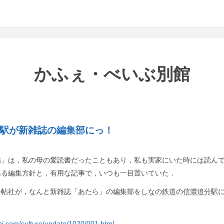
かふぇ・べいぶ別館
駅が新雑誌の編集部にっ！
帖」は，私の母の愛読書だったこともあり，私も実家にいた時には読ん
ある編集方針と，有用な記事で，いつも一目置いていた．
手帖社が，なんと新雑誌「あたら」の編集部を
しなの鉄道
の
信濃追分駅
hi.com/culture/update/1020/001.html