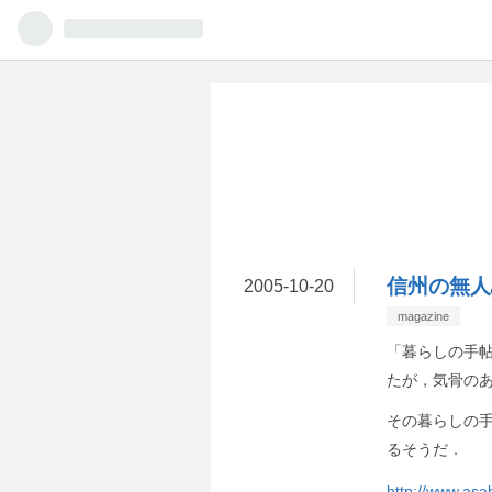
信州の無人
2005
-
10
-
20
magazine
「暮らしの手
たが，気骨の
その暮らしの
るそうだ．
http://www.asa